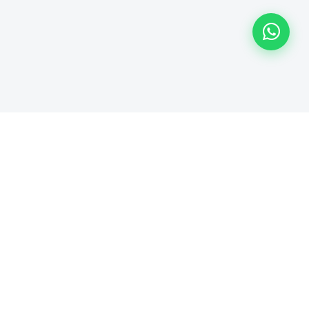
Contattaci
Via Olivastro Spaventola, snc - Formia (LT) - 04023
0771.726332
booking@ulissetravel.it
334.704.2901