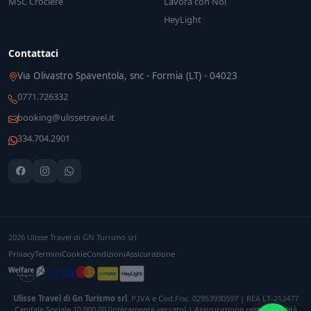
MSC Crociere
Lavora con Noi
HeyLight
Contattaci
Via Olivastro Spaventola, snc - Formia (LT) - 04023
0771.726332
booking@ulissetravel.it
334.704.2901
2026 Ulisse Travel di GN Turismo srl
Privacy
Termini
Cookie
Condizioni
Assicurazione
Ulisse Travel di Gn Turismo srl
. P.IVA e Cod.Fisc. 02953930597 | REA LT-212477
Capitale Sociale 10.000,00 (interamente versato) | Assicurazione responsabilità