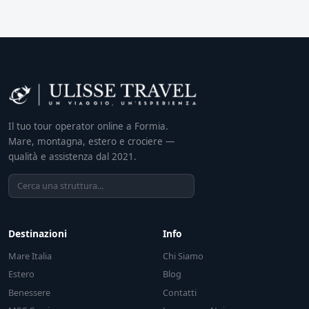
Il tuo tour operator online a Formia.
Mare, montagna, estero e crociere —
qualità e assistenza dal 2021.
Destinazioni
Info
Mare Italia
Chi Siamo
Estero
Blog
Benessere
Contatti