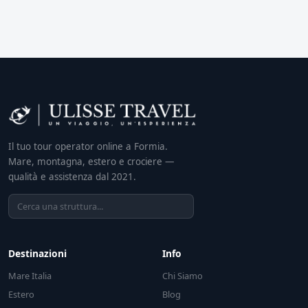
Il tuo tour operator online a Formia.
Mare, montagna, estero e crociere —
qualità e assistenza dal 2021.
Destinazioni
Info
Mare Italia
Chi Siamo
Estero
Blog